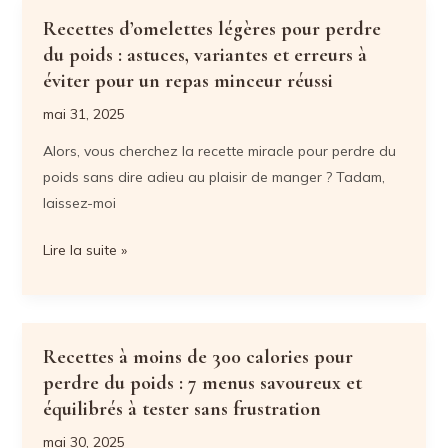
minceur
Recettes d’omelettes légères pour perdre
:
du poids : astuces, variantes et erreurs à
comment
éviter pour un repas minceur réussi
allier
mai 31, 2025
saveur
Alors, vous cherchez la recette miracle pour perdre du
et
poids sans dire adieu au plaisir de manger ? Tadam,
perte
laissez-moi
de
poids
Recettes
Lire la suite »
en
d’omelettes
4
légères
étapes
pour
clés
perdre
Recettes à moins de 300 calories pour
du
perdre du poids : 7 menus savoureux et
poids
équilibrés à tester sans frustration
:
mai 30, 2025