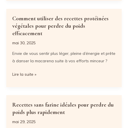
pour
savoureux
perdre
et
du
Comment utiliser des recettes protéinées
équilibrés
poids
végétales pour perdre du poids
à
avec
efficacement
tester
des
sans
mai 30, 2025
plats
frustration
Envie de vous sentir plus léger, pleine d’énergie et prête
familiaux
à danser la macarena suite à vos efforts minceur ?
savoureux
Comment
Lire la suite »
utiliser
des
recettes
protéinées
Recettes sans farine idéales pour perdre du
végétales
poids plus rapidement
pour
mai 29, 2025
perdre