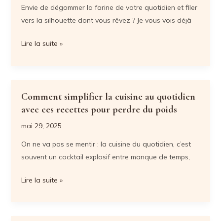
Envie de dégommer la farine de votre quotidien et filer
du
vers la silhouette dont vous rêvez ? Je vous vois déjà
poids
efficacement
Recettes
Lire la suite »
sans
farine
idéales
pour
Comment simplifier la cuisine au quotidien
perdre
avec ces recettes pour perdre du poids
du
mai 29, 2025
poids
On ne va pas se mentir : la cuisine du quotidien, c’est
plus
souvent un cocktail explosif entre manque de temps,
rapidement
Comment
Lire la suite »
simplifier
la
cuisine