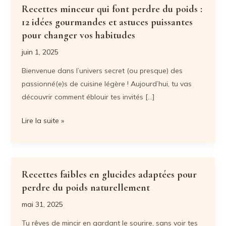
Recettes minceur qui font perdre du poids :
12 idées gourmandes et astuces puissantes
pour changer vos habitudes
juin 1, 2025
Bienvenue dans l’univers secret (ou presque) des
passionné(e)s de cuisine légère ! Aujourd’hui, tu vas
découvrir comment éblouir tes invités […]
Recettes
Lire la suite »
minceur
qui
font
perdre
Recettes faibles en glucides adaptées pour
du
perdre du poids naturellement
poids
mai 31, 2025
:
Tu rêves de mincir en gardant le sourire, sans voir tes
12