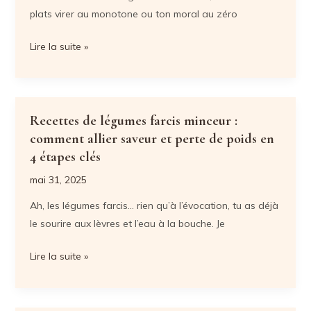
plats virer au monotone ou ton moral au zéro
idées
gourmandes
Recettes
Lire la suite »
et
faibles
astuces
en
puissantes
glucides
pour
adaptées
Recettes de légumes farcis minceur :
changer
pour
comment allier saveur et perte de poids en
vos
perdre
4 étapes clés
habitudes
du
mai 31, 2025
poids
Ah, les légumes farcis… rien qu’à l’évocation, tu as déjà
naturellement
le sourire aux lèvres et l’eau à la bouche. Je
Recettes
Lire la suite »
de
légumes
farcis