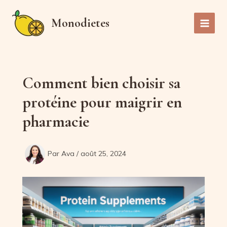
Aller
au
Monodietes
Main
contenu
Men
Comment bien choisir sa
protéine pour maigrir en
pharmacie
Par
Ava
/
août 25, 2024