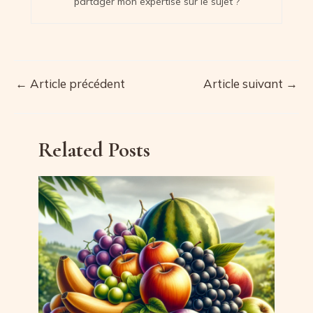
partager mon expertise sur le sujet ?
←
Article précédent
Article suivant
→
Navigation
des
articles
Related Posts