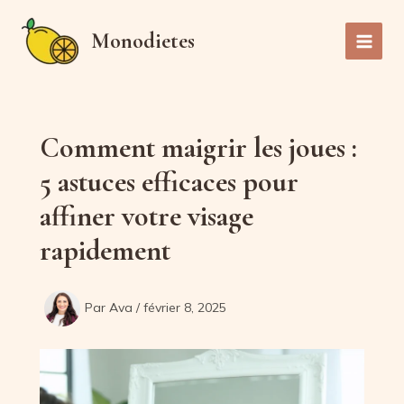
Aller
au
Monodietes
Main
contenu
Men
Comment maigrir les joues :
5 astuces efficaces pour
affiner votre visage
rapidement
Par
Ava
/
février 8, 2025