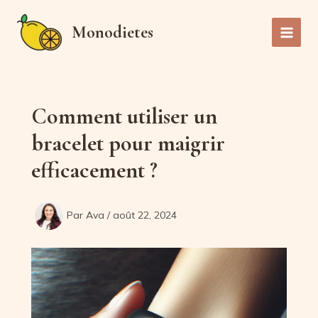
Aller
au
Monodietes
Main
contenu
Men
Comment utiliser un
bracelet pour maigrir
efficacement ?
Par
Ava
/
août 22, 2024