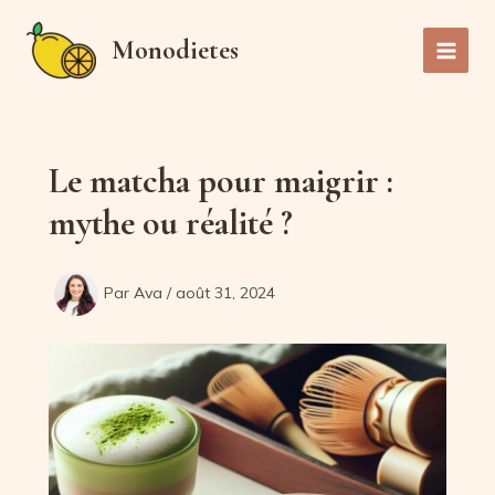
Aller
au
Monodietes
Main
contenu
Men
Le matcha pour maigrir :
mythe ou réalité ?
Par
Ava
/
août 31, 2024