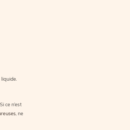
liquide.
i ce n’est
ureuses
, ne