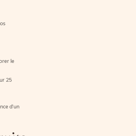
vos
orer le
our 25
ence d’un