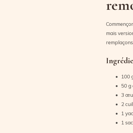
rem
Commençons 
mais version
remplaçons 
Ingrédi
100 g
50 g 
3 œuf
2 cui
1 ya
1 sac