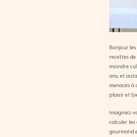
Bonjour les
recettes d
moindre culp
ans, et aut
menacés à c
plaisir et b
Imaginez-vo
calculer les
gourmand et