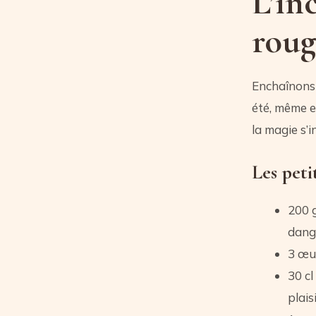
L’in
roug
Enchaînons 
été, même en
la magie s’in
Les peti
200 g
dang
3 œu
30 cl
plais