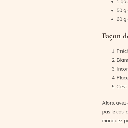
1 gou
50 g 
60 g 
Façon de
Préch
Blanc
Incor
Place
C’est
Alors, avez-
pas le cas, 
manquez pas