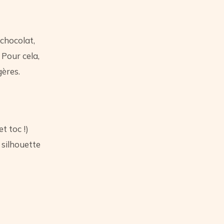
 chocolat,
 Pour cela,
gères.
t toc !)
 silhouette