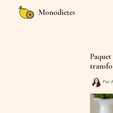
Aller
Monodietes
au
contenu
Paquet 
transfo
Par