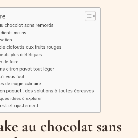
re
au chocolat sans remords
édients malins
isation
ble clafoutis aux fruits rouges
etits plus diététiques
n de faire
ns citron pavot tout léger
’il vous faut
es de magie culinaire
en paquet : des solutions à toutes épreuves
ques idées à explorer
test et ajustement
ake au chocolat sans