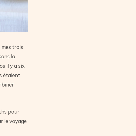
 mes trois
sans la
s il y a six
s étaient
mbiner
aths pour
our le voyage