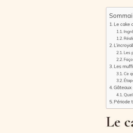
Sommai
Le cake 
Ingr
Réal
L’incroya
Les p
Faço
Les muffi
Ce qu
Étap
Gâteaux 
Quel
Période 
Le c