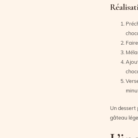
Réalisat
Préch
choco
Faire
Mélan
Ajout
choco
Verse
minu
Un dessert 
gâteau lég