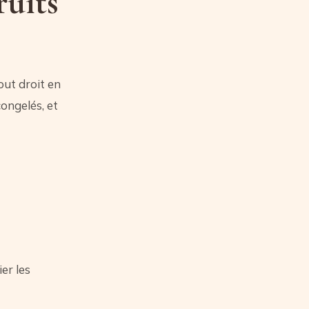
ruits
out droit en
congelés, et
er les