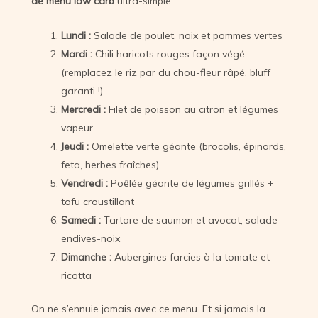
de menu low carb
ultra-simple :
Lundi :
Salade de poulet, noix et pommes vertes
Mardi :
Chili haricots rouges façon végé
(remplacez le riz par du chou-fleur râpé, bluff
garanti !)
Mercredi :
Filet de poisson au citron et légumes
vapeur
Jeudi :
Omelette verte géante (brocolis, épinards,
feta, herbes fraîches)
Vendredi :
Poêlée géante de légumes grillés +
tofu croustillant
Samedi :
Tartare de saumon et avocat, salade
endives-noix
Dimanche :
Aubergines farcies à la tomate et
ricotta
On ne s’ennuie jamais avec ce menu. Et si jamais la