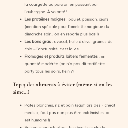
la courgette au poivron en passant par
l’aubergine. À volonté !
Les protéines maigres
: poulet, poisson, œufs
(mention spéciale pour l’omelette magique du
dimanche soir… on en reparle plus bas !)
Les bons gras
: avocat, huile d’olive, graines de
chia – l’onctuosité, c’est la vie.
Fromages et produits laitiers fermentés
: en
quantité modérée (on n’a pas dit tartiflette
party tous les soirs, hein ?)
Top 5 des aliments à éviter (même si on les
aime…)
Pâtes blanches, riz et pain (sauf lors des « cheat
meals », faut pas non plus être extrêmistes, on
est humains !)
Sucreries industrielles – bye bye, biscuits de