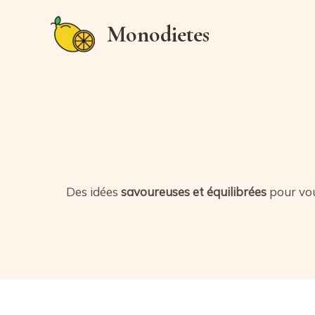
Aller
Monodietes
au
contenu
Des idées
savoureuses et équilibrées
pour vou