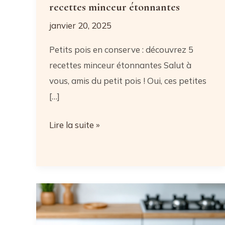
recettes minceur étonnantes
janvier 20, 2025
Petits pois en conserve : découvrez 5
recettes minceur étonnantes Salut à
vous, amis du petit pois ! Oui, ces petites
[…]
Petits
Lire la suite »
pois
en
conserve
:
découvrez
5