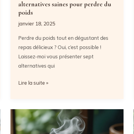
alternatives saines pour perdre du
poids
janvier 18, 2025
Perdre du poids tout en dégustant des
repas délicieux ? Oui, c’est possible !
Laissez-moi vous présenter sept
alternatives qui
Par
Lire la suite »
quoi
remplacer
le
pain:
7