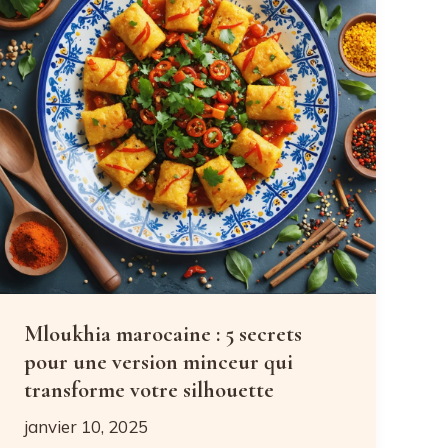
minceur
pour
transformer
vos
desserts
sans
culpabilité
Mloukhia marocaine : 5 secrets
pour une version minceur qui
transforme votre silhouette
janvier 10, 2025