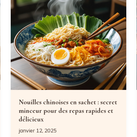
alternatives
saines
pour
perdre
du
poids
Nouilles chinoises en sachet : secret
minceur pour des repas rapides et
délicieux
janvier 12, 2025