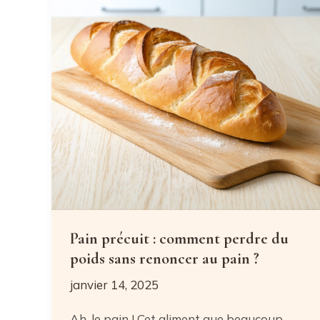
recettes
minceur
étonnantes
Pain précuit : comment perdre du
poids sans renoncer au pain ?
janvier 14, 2025
Ah, le pain ! Cet aliment que beaucoup