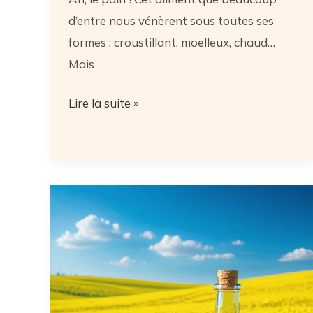
d’entre nous vénèrent sous toutes ses
formes : croustillant, moelleux, chaud…
Mais
Pain
Lire la suite »
précuit
:
comment
perdre
du
poids
sans
renoncer
au