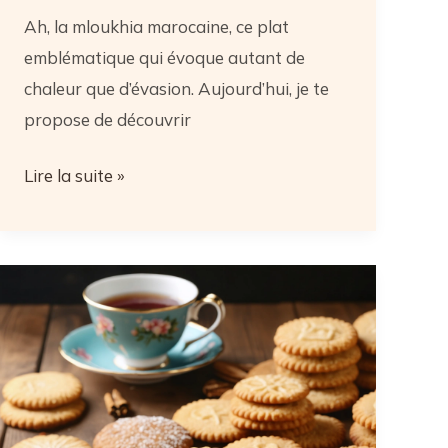
Ah, la mloukhia marocaine, ce plat
emblématique qui évoque autant de
chaleur que d’évasion. Aujourd’hui, je te
propose de découvrir
Mloukhia
Lire la suite »
marocaine
:
5
secrets
pour
une
version
minceur