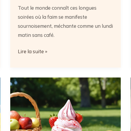
Tout le monde connaît ces longues
soirées où la faim se manifeste
sournoisement, méchante comme un lundi
matin sans café.
Nouilles
Lire la suite »
chinoises
en
sachet
:
secret
minceur
pour
des